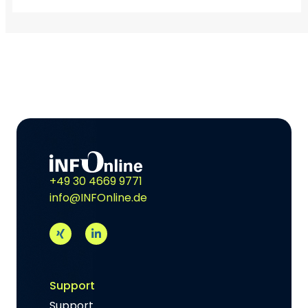
+49 30 4669 9771
info@INFOnline.de
Support
Support