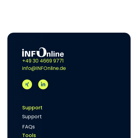
+49 30 4669 9771
info@INFOnline.de
Support
Support
FAQs
Tools