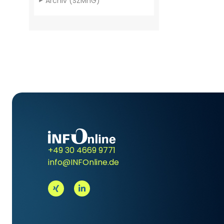
Archiv (SZMnG)
+49 30 4669 9771
info@INFOnline.de