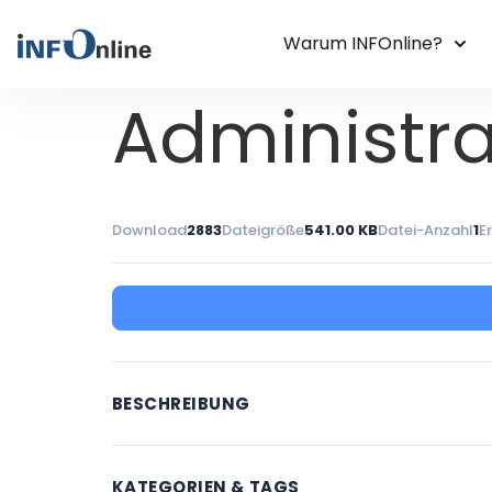
Warum INFOnline?
Administr
Download
2883
Dateigröße
541.00 KB
Datei-Anzahl
1
E
BESCHREIBUNG
KATEGORIEN & TAGS